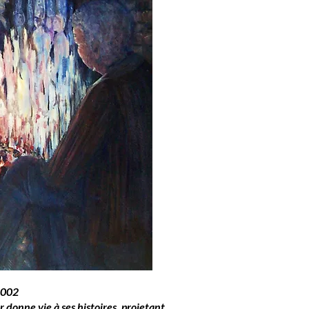
2002
 donne vie à ses histoires, projetant