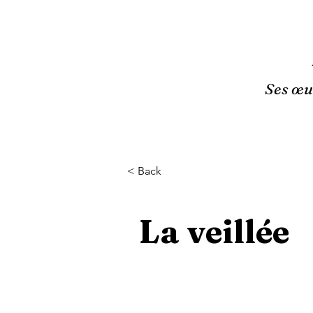
Ses œuv
< Back
La veillée