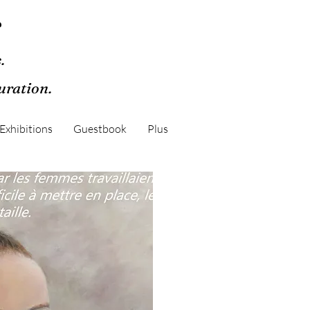
r
.
guration.
Exhibitions
Guestbook
Plus