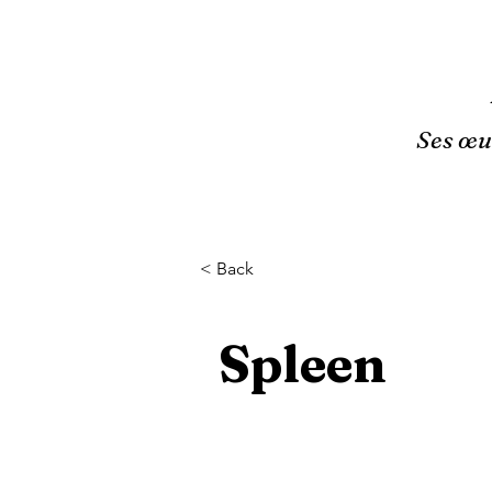
Ses œuv
< Back
Spleen