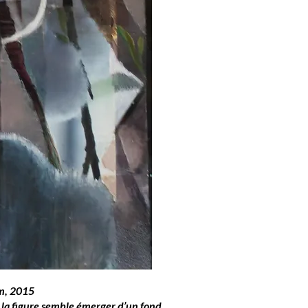
cm, 2015
 la figure semble émerger d’un fond