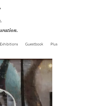
r
.
guration.
Exhibitions
Guestbook
Plus