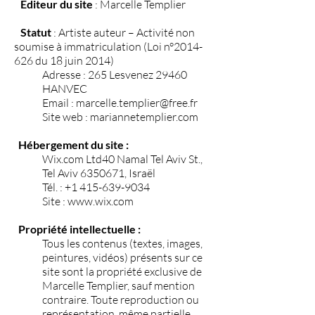
Éditeur du site
: Marcelle Templier
Statut
: Artiste auteur – Activité non
soumise à immatriculation (Loi n°
2014-
626
du 18 juin 2014)
Adresse : 265 Lesvenez 29460
HANVEC
Email :
marcelle.templier@free.fr
Site web : mariannetemplier.com
Hébergement du site :
Wix.com Ltd40 Namal Tel Aviv St.,
Tel Aviv
6350671
, Israël
Tél. :
+1 415-639-9034
Site :
www.wix.com
Propriété intellectuelle :
Tous les contenus (textes, images,
peintures, vidéos) présents sur ce
site sont la propriété exclusive de
Marcelle Templier, sauf mention
contraire. Toute reproduction ou
représentation, même partielle,